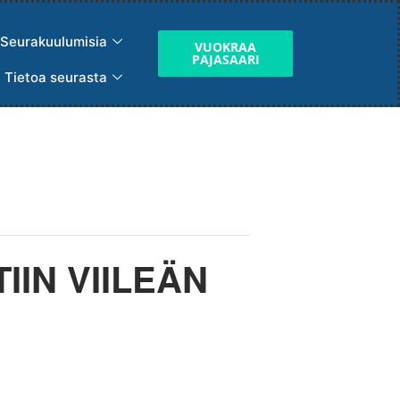
Seurakuulumisia
VUOKRAA
PAJASAARI
Tietoa seurasta
IN VIILEÄN