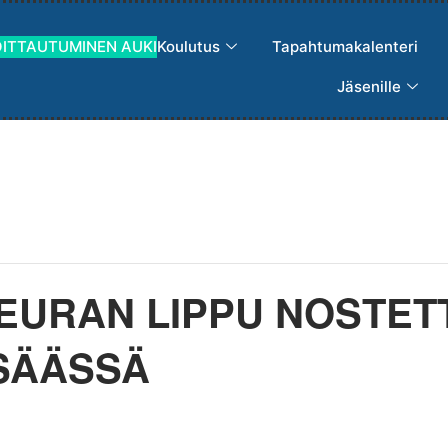
OITTAUTUMINEN AUKI
Koulutus
Tapahtumakalenteri
Jäsenille
EURAN LIPPU NOSTETTI
SÄÄSSÄ