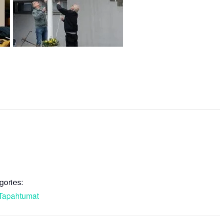
gories:
Tapahtumat