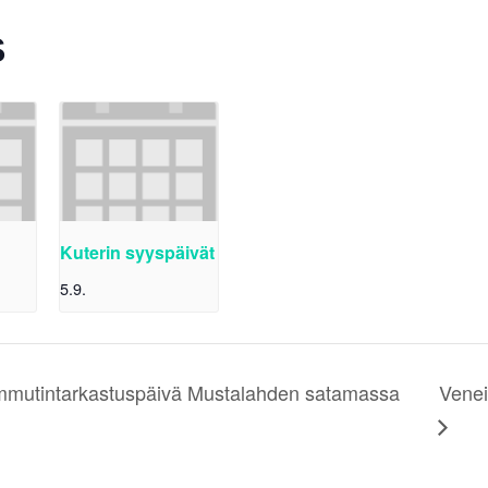
S
Kuterin syyspäivät
5.9.
mmutintarkastuspäivä Mustalahden satamassa
Venei