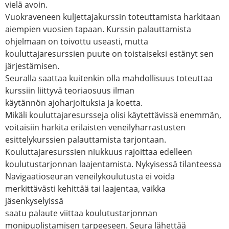
vielä avoin.
Vuokraveneen kuljettajakurssin toteuttamista harkitaan
aiempien vuosien tapaan. Kurssin palauttamista
ohjelmaan on toivottu useasti, mutta
kouluttajaresurssien puute on toistaiseksi estänyt sen
järjestämisen.
Seuralla saattaa kuitenkin olla mahdollisuus toteuttaa
kurssiin liittyvä teoriaosuus ilman
käytännön ajoharjoituksia ja koetta.
Mikäli kouluttajaresursseja olisi käytettävissä enemmän,
voitaisiin harkita erilaisten veneilyharrastusten
esittelykurssien palauttamista tarjontaan.
Kouluttajaresurssien niukkuus rajoittaa edelleen
koulutustarjonnan laajentamista. Nykyisessä tilanteessa
Navigaatioseuran veneilykoulutusta ei voida
merkittävästi kehittää tai laajentaa, vaikka
jäsenkyselyissä
saatu palaute viittaa koulutustarjonnan
monipuolistamisen tarpeeseen. Seura lähettää