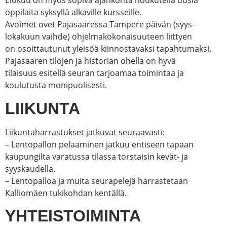
Elokuu on myös sopiva ajankohta houkutella uusia
oppilaita syksyllä alkaville kursseille.
Avoimet ovet Pajasaaressa Tampere päivän (syys-
lokakuun vaihde) ohjelmakokonaisuuteen liittyen
on osoittautunut yleisöä kiinnostavaksi tapahtumaksi.
Pajasaaren tilojen ja historian ohella on hyvä
tilaisuus esitellä seuran tarjoamaa toimintaa ja
koulutusta monipuolisesti.
LIIKUNTA
Liikuntaharrastukset jatkuvat seuraavasti:
– Lentopallon pelaaminen jatkuu entiseen tapaan
kaupungilta varatussa tilassa torstaisin kevät- ja
syyskaudella.
– Lentopalloa ja muita seurapelejä harrastetaan
Kalliomäen tukikohdan kentällä.
YHTEISTOIMINTA