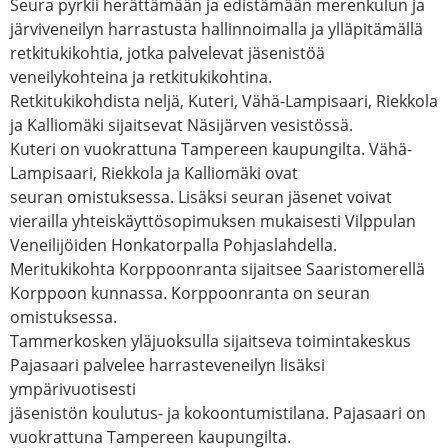
Seura pyrkii herättämään ja edistämään merenkulun ja
järviveneilyn harrastusta hallinnoimalla ja ylläpitämällä
retkitukikohtia, jotka palvelevat jäsenistöä
veneilykohteina ja retkitukikohtina.
Retkitukikohdista neljä, Kuteri, Vähä-Lampisaari, Riekkola
ja Kalliomäki sijaitsevat Näsijärven vesistössä.
Kuteri on vuokrattuna Tampereen kaupungilta. Vähä-
Lampisaari, Riekkola ja Kalliomäki ovat
seuran omistuksessa. Lisäksi seuran jäsenet voivat
vierailla yhteiskäyttösopimuksen mukaisesti Vilppulan
Veneilijöiden Honkatorpalla Pohjaslahdella.
Meritukikohta Korppoonranta sijaitsee Saaristomerellä
Korppoon kunnassa. Korppoonranta on seuran
omistuksessa.
Tammerkosken yläjuoksulla sijaitseva toimintakeskus
Pajasaari palvelee harrasteveneilyn lisäksi
ympärivuotisesti
jäsenistön koulutus- ja kokoontumistilana. Pajasaari on
vuokrattuna Tampereen kaupungilta.