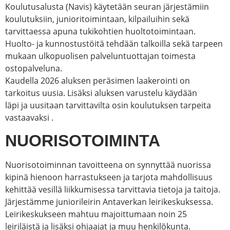
Koulutusalusta (Navis) käytetään seuran järjestämiin
koulutuksiin, junioritoimintaan, kilpailuihin sekä
tarvittaessa apuna tukikohtien huoltotoimintaan.
Huolto- ja kunnostustöitä tehdään talkoilla sekä tarpeen
mukaan ulkopuolisen palveluntuottajan toimesta
ostopalveluna.
Kaudella 2026 aluksen peräsimen laakerointi on
tarkoitus uusia. Lisäksi aluksen varustelu käydään
läpi ja uusitaan tarvittavilta osin koulutuksen tarpeita
vastaavaksi .
NUORISOTOIMINTA
Nuorisotoiminnan tavoitteena on synnyttää nuorissa
kipinä hienoon harrastukseen ja tarjota mahdollisuus
kehittää vesillä liikkumisessa tarvittavia tietoja ja taitoja.
Järjestämme juniorileirin Antaverkan leirikeskuksessa.
Leirikeskukseen mahtuu majoittumaan noin 25
leiriläistä ja lisäksi ohjaajat ja muu henkilökunta.