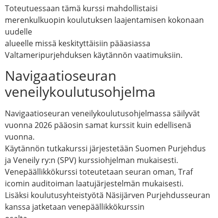
Toteutuessaan tämä kurssi mahdollistaisi
merenkulkuopin koulutuksen laajentamisen kokonaan
uudelle
alueelle missä keskityttäisiin pääasiassa
Valtameripurjehduksen käytännön vaatimuksiin.
Navigaatioseuran
veneilykoulutusohjelma
Navigaatioseuran veneilykoulutusohjelmassa säilyvät
vuonna 2026 pääosin samat kurssit kuin edellisenä
vuonna.
Käytännön tutkakurssi järjestetään Suomen Purjehdus
ja Veneily ry:n (SPV) kurssiohjelman mukaisesti.
Venepäällikkökurssi toteutetaan seuran oman, Traf
icomin auditoiman laatujärjestelmän mukaisesti.
Lisäksi koulutusyhteistyötä Näsijärven Purjehdusseuran
kanssa jatketaan venepäällikkökurssin