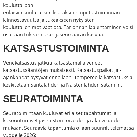
kouluttajiaan
erilaisiin koulutuksiin lisätäkseen opetustoiminnan
kiinnostavuutta ja tukeakseen nykyisten
kouluttajien motivaatiota. Tarjonnan laajentaminen voisi
osaltaan tukea seuran jäsenmäärän kasvua.
KATSASTUSTOIMINTA
Venekatsastus jatkuu katsastamalla veneet
katsastussääntöjen mukaisesti. Katsastuspaikat ja -
ajankohdat pysyvät ennallaan. Tampereella katsastuksia
keskitetään Santalahden ja Naistenlahden satamiin.
SEURATOIMINTA
Seuratoimintaan kuuluvat erilaiset tapahtumat ja
kokoontumiset jäsenistön toiveiden ja aktiivisuuden
mukaan. Seuraavia tapahtumia ollaan suunnit telemassa
vuodelle 2026: