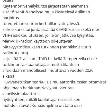
osalta.
Käytännön veneilykurssi järjestetään aiemman
sisältöisenä. Veneilysolmuja käsittelevä erillinen
harjoitus
toteutetaan seuran kerhoillan yhteydessä.
Erikoiskurssitarjonta sisältää CEVNI-kurssin sekä meri-
VHF-radiokoulutuksen, joille on jatkuvaa kysyntää.
Meri-VHF-radion käyttöön oikeuttavan
pätevyystodistuksen tutkinnon (rannikkolaivurin
radiotutkinto)
järjestää Traf icom. Tällä hetkellä Tampereella ei ole
tutkinnon vastaanottajaa, mutta tilanteen
arvioidaan mahdollisesti muuttuvan vuoden 2026
aikana.
Huvivenetutkan teoria- ja simulaattorikurssien ottamista
ohjelmaan harkitaan Navigaatioseuran
veneilysimulaattoria
hyödyntäen, mikäli kouluttajaresurssit sen
mahdollistavat. Kurssiohjelma on tältä osin