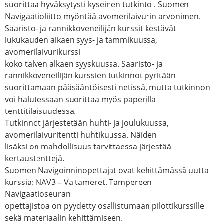
suorittaa hyväksytysti kyseinen tutkinto . Suomen
Navigaatioliitto myöntää avomerilaivurin arvonimen.
Saaristo- ja rannikkoveneilijän kurssit kestävät
lukukauden alkaen syys- ja tammikuussa,
avomerilaivurikurssi
koko talven alkaen syyskuussa. Saaristo- ja
rannikkoveneilijän kurssien tutkinnot pyritään
suorittamaan pääsääntöisesti netissä, mutta tutkinnon
voi halutessaan suorittaa myös paperilla
tenttitilaisuudessa.
Tutkinnot järjestetään huhti- ja joulukuussa,
avomerilaivuritentti huhtikuussa. Näiden
lisäksi on mahdollisuus tarvittaessa järjestää
kertaustenttejä.
Suomen Navigoinninopettajat ovat kehittämässä uutta
kurssia: NAV3 – Valtameret. Tampereen
Navigaatioseuran
opettajistoa on pyydetty osallistumaan pilottikurssille
sekä materiaalin kehittämiseen.