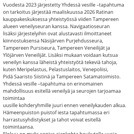
Vuodesta 2023 järjestetty Yhdessä vesille –tapahtuma
on tarkoitus järjestää maaliskuussa 2026 Ratinan
kauppakeskuksessa yhteistyössä viiden Tampereen
alueen veneilyseuran kanssa. Navigaatioseuran
lisäksi järjestelyihin ovat alustavasti ilmoittaneet
kiinnostuksensa Näsijärven Purjehdusseura,
Tampereen Pursiseura, Tampereen Veneilijät ja
Ylöjärven Veneilijät. Lisäksi mukaan voidaan kutsua
veneilyn kanssa läheistä yhteistyötä tekeviä tahoja,
kuten Meripelastus, Pelastuslaitos, Venepoliisi,
Pidä Saaristo Siistinä ja Tampereen Satamatoimisto.
Yhdessä vesille –tapahtuma on erinomainen
mahdollisuus esitellä veneilyä ja seurojen tarjoamaa
toimintaa
uusille kohderyhmille juuri ennen veneilykauden alkua.
Hämeenpuiston puistof iesta tapahtumassa eri
harrastusyhdistykset ja tahot voivat esitellä
toimintaansa.