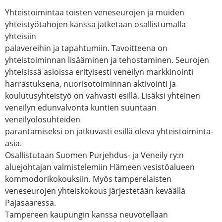
Yhteistoimintaa toisten veneseurojen ja muiden
yhteistyötahojen kanssa jatketaan osallistumalla
yhteisiin
palavereihin ja tapahtumiin. Tavoitteena on
yhteistoiminnan lisääminen ja tehostaminen. Seurojen
yhteisissä asioissa erityisesti veneilyn markkinointi
harrastuksena, nuorisotoiminnan aktivointi ja
koulutusyhteistyö on vahvasti esillä. Lisäksi yhteinen
veneilyn edunvalvonta kuntien suuntaan
veneilyolosuhteiden
parantamiseksi on jatkuvasti esillä oleva yhteistoiminta-
asia.
Osallistutaan Suomen Purjehdus- ja Veneily ry:n
aluejohtajan valmistelemiin Hämeen vesistöalueen
kommodorikokouksiin. Myös tamperelaisten
veneseurojen yhteiskokous järjestetään keväällä
Pajasaaressa.
Tampereen kaupungin kanssa neuvotellaan