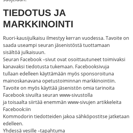
TIEDOTUS JA
MARKKINOINTI
Ruori-kausijulkaisu ilmestyy kerran vuodessa. Tavoite on
saada useampi seuran jäsenistöstä tuottamaan
sisältöä julkaisuun.
Seuran Facebook –sivut ovat osoittautuneet toimivaksi
kanavaksi tiedotusta tukemaan. Facebooksivuja
tullaan edelleen käyttämään myös sponsoroituna
mainoskanavana opetustoiminnan markkinointiin.
Tavoite on myös käyttää jäsenistön omia tarinoita
Facebook sivuilta seuran www-sivustolla
ja toisaalta siirtää enemmän www-sivujen artikkeleita
Facebook:iin
Kommodorin tiedotteiden jakoa sähköpostitse jatketaan
edelleen.
Yhdessä vesille –tapahtuma