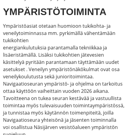
YMPÄRISTÖTOIMINTA
Ympäristöasiat otetaan huomioon tukikohta- ja
veneilytoiminnassa mm. pyrkimällä vähentämään
tukikohtien
energiankulutuksia parantamalla tekniikkaa ja
lisäeristämällä. Lisäksi tukikohtien jätevesien
käsittelyä pyritään parantamaan täyttämään uudet
asetukset . Veneilyn ympäristönäkökulmat ovat osa
veneilykoulutusta sekä junioritoimintaa.
Navigaatioseuran ympäristö- ja ohjelma on tarkoitus
ottaa käyttöön vaiheittain vuoden 2026 aikana.
Tavoitteena on tukea seuran kestävää ja vastuullista
toimintaa myös tulevaisuuden toimintaympäristössä,
ja tunnistaa myös käytännön toimenpiteitä, joilla
Navigaatioseura yhteisönä ja jäsenten toiminnalla
voi osallistua Näsijärven vesistöalueen ympäristön
suojeluun.