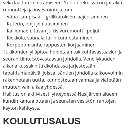
sekä laadun kehittämiseen. Suunnitelmissa on joitakin
remontteja ja investointeja mm.
− Vähä-Lampisaari, grillikatoksen laajentaminen
− Kuterin, poijujen uusiminen
− Kalliomäen, tuvan julkisivuremontti, poijut
− Riekkola, saunalaiturin kunnostaminen
− Korppoonranta, rappusten korjaaminen
Tukikohtien ylläpitoa hoidetaan tukikohtavastaavien ja
seuran kiinteistövastaavan johdolla. Veneilykauden
aikana kussakin tukikohdassa järjestetään
tapahtumapäiviä, joissa isäntien johdolla talkoovoimin
rakennetaan uutta, kunnostetaan vanhaa ja vietetään
muuten vain aikaa yhdessä.
Hallitus on aktiivisesti yhteydessä Näsijärven alueen
kuntiin kantaa ottaen ja seuraten vesistön rantojen
käytön kehitystä.
KOULUTUSALUS