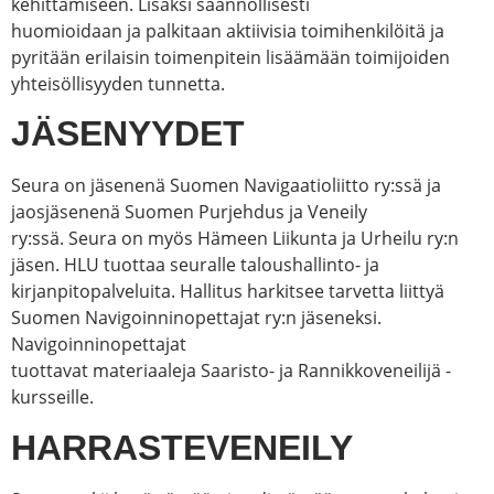
kehittämiseen. Lisäksi säännöllisesti
huomioidaan ja palkitaan aktiivisia toimihenkilöitä ja
pyritään erilaisin toimenpitein lisäämään toimijoiden
yhteisöllisyyden tunnetta.
JÄSENYYDET
Seura on jäsenenä Suomen Navigaatioliitto ry:ssä ja
jaosjäsenenä Suomen Purjehdus ja Veneily
ry:ssä. Seura on myös Hämeen Liikunta ja Urheilu ry:n
jäsen. HLU tuottaa seuralle taloushallinto- ja
kirjanpitopalveluita. Hallitus harkitsee tarvetta liittyä
Suomen Navigoinninopettajat ry:n jäseneksi.
Navigoinninopettajat
tuottavat materiaaleja Saaristo- ja Rannikkoveneilijä -
kursseille.
HARRASTEVENEILY