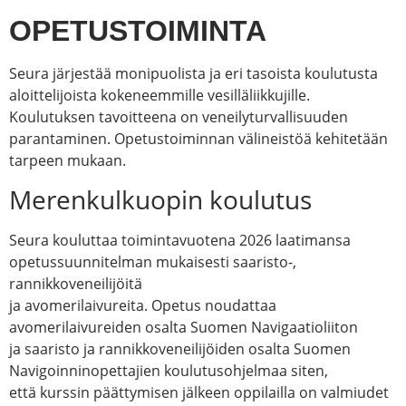
OPETUSTOIMINTA
Seura järjestää monipuolista ja eri tasoista koulutusta
aloittelijoista kokeneemmille vesilläliikkujille.
Koulutuksen tavoitteena on veneilyturvallisuuden
parantaminen. Opetustoiminnan välineistöä kehitetään
tarpeen mukaan.
Merenkulkuopin koulutus
Seura kouluttaa toimintavuotena 2026 laatimansa
opetussuunnitelman mukaisesti saaristo-,
rannikkoveneilijöitä
ja avomerilaivureita. Opetus noudattaa
avomerilaivureiden osalta Suomen Navigaatioliiton
ja saaristo ja rannikkoveneilijöiden osalta Suomen
Navigoinninopettajien koulutusohjelmaa siten,
että kurssin päättymisen jälkeen oppilailla on valmiudet