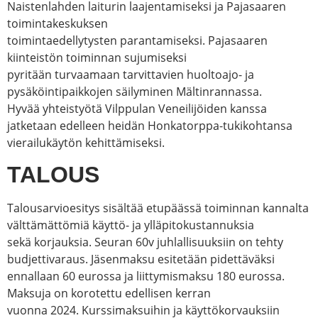
Naistenlahden laiturin laajentamiseksi ja Pajasaaren
toimintakeskuksen
toimintaedellytysten parantamiseksi. Pajasaaren
kiinteistön toiminnan sujumiseksi
pyritään turvaamaan tarvittavien huoltoajo- ja
pysäköintipaikkojen säilyminen Mältinrannassa.
Hyvää yhteistyötä Vilppulan Veneilijöiden kanssa
jatketaan edelleen heidän Honkatorppa-tukikohtansa
vierailukäytön kehittämiseksi.
TALOUS
Talousarvioesitys sisältää etupäässä toiminnan kannalta
välttämättömiä käyttö- ja ylläpitokustannuksia
sekä korjauksia. Seuran 60v juhlallisuuksiin on tehty
budjettivaraus. Jäsenmaksu esitetään pidettäväksi
ennallaan 60 eurossa ja liittymismaksu 180 eurossa.
Maksuja on korotettu edellisen kerran
vuonna 2024. Kurssimaksuihin ja käyttökorvauksiin