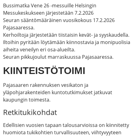
Bussimatka Vene 26 -messuille Helsingin
Messukeskukseen järjestetään 7.2.2026
Seuran sääntömääräinen vuosikokous 17.2.2026
Pajasaaressa.
Kerhoiltoja järjestetään tiistaisin kevät- ja syyskaudella.
Iltoihin pyritään löytämään kiinnostavia ja monipuolisia
aiheita veneilyn eri osa-alueilta.
Seuran pikkujoulut marraskuussa Pajasaaressa.
KIINTEISTÖTOIMI
Pajasaaren rakennuksen vesikaton ja
yläpohjarakenteiden kuntotutkimukset jatkuvat
kaupungin toimesta.
Retkitukikohdat
Edellisien vuosien tapaan talousarvioissa on kiinnitetty
huomiota tukikohtien turvallisuuteen, viihtyvyyteen