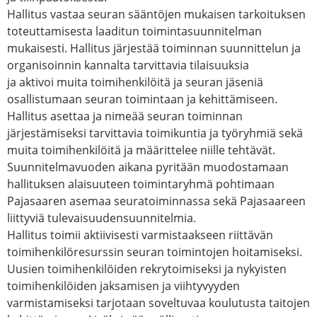
Hallitus vastaa seuran sääntöjen mukaisen tarkoituksen
toteuttamisesta laaditun toimintasuunnitelman
mukaisesti. Hallitus järjestää toiminnan suunnittelun ja
organisoinnin kannalta tarvittavia tilaisuuksia
ja aktivoi muita toimihenkilöitä ja seuran jäseniä
osallistumaan seuran toimintaan ja kehittämiseen.
Hallitus asettaa ja nimeää seuran toiminnan
järjestämiseksi tarvittavia toimikuntia ja työryhmiä sekä
muita toimihenkilöitä ja määrittelee niille tehtävät.
Suunnitelmavuoden aikana pyritään muodostamaan
hallituksen alaisuuteen toimintaryhmä pohtimaan
Pajasaaren asemaa seuratoiminnassa sekä Pajasaareen
liittyviä tulevaisuudensuunnitelmia.
Hallitus toimii aktiivisesti varmistaakseen riittävän
toimihenkilöresurssin seuran toimintojen hoitamiseksi.
Uusien toimihenkilöiden rekrytoimiseksi ja nykyisten
toimihenkilöiden jaksamisen ja viihtyvyyden
varmistamiseksi tarjotaan soveltuvaa koulutusta taitojen