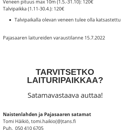
Veneen pituus max 10m (1.5.-31.10): 120€
Talvipaikka (1.11-30.4.): 120€
Talvipaikalla olevan veneen tulee olla katsastettu
Pajasaaren laitureiden varaustilanne 15.7.2022
TARVITSETKO
LAITURIPAIKKAA?
Satamavastaava auttaa!
Naistenlahden ja Pajasaaren satamat
Tomi Häikiö, tomi.haikio(@)tans.fi
Puh.
050 410 6705