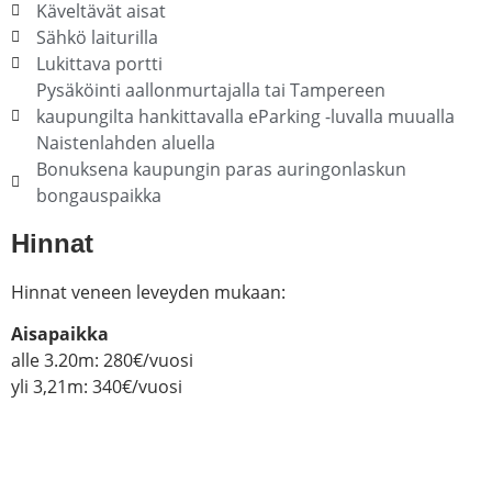
Käveltävät aisat
Sähkö laiturilla
Lukittava portti
Pysäköinti aallonmurtajalla tai Tampereen
kaupungilta hankittavalla eParking -luvalla muualla
Naistenlahden aluella
Bonuksena kaupungin paras auringonlaskun
bongauspaikka
Hinnat
Hinnat veneen leveyden mukaan:
Aisapaikka
alle 3.20m: 280€/vuosi
yli 3,21m: 340€/vuosi