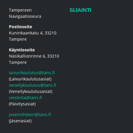
Tampereen
SIJAINTI
Navigaatioseura
Postiosoite
Kuninkaankatu 4, 33210
Tampere
Käyntiosoite
Näsikallionrinne 6, 33210
Tampere
laivurikoulutus@tans.fi
(Laivurikoulutusasiat)
veneilykoulutus@tans.fi
(Veneilykoulutusasiat)
viestinta@tans.fi
(Päivitysasiat)
jasensihteeri@tans.fi
(Jäsenasiat)