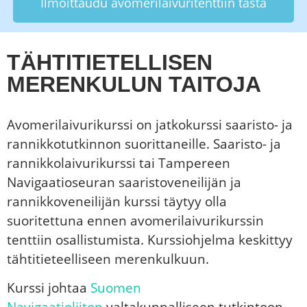
Ilmoittaudu avomerilaivuritenttiin tästä
TÄHTITIETELLISEN
MERENKULUN TAITOJA
Avomerilaivurikurssi on jatkokurssi saaristo- ja
rannikkotutkinnon suorittaneille. Saaristo- ja
rannikkolaivurikurssi tai Tampereen
Navigaatioseuran saaristoveneilijän ja
rannikkoveneilijän kurssi täytyy olla
suoritettuna ennen avomerilaivurikurssin
tenttiin osallistumista. Kurssiohjelma keskittyy
tähtitieteelliseen merenkulkuun.
Kurssi johtaa
Suomen
Navigaatioliiton
valtakunnalliseen tutkintoon.