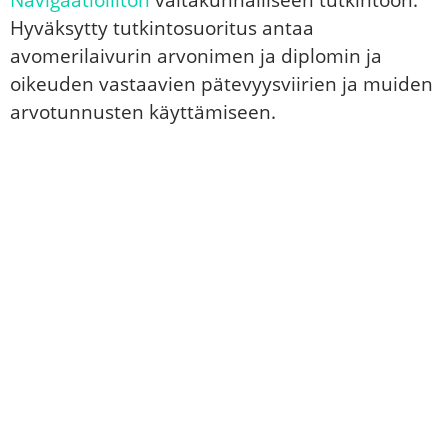
Hyväksytty tutkintosuoritus antaa
avomerilaivurin arvonimen ja diplomin ja
oikeuden vastaavien pätevyysviirien ja muiden
arvotunnusten käyttämiseen.
KURSSIN SISÄLTÖ
Taivaanpallo ja sen käsitteet
Aika ja ajan mittaaminen
Taivaankappaleiden tunnistus ja liikkeet
Paikanmääritys taivaankappaleisen avulla
Sekstantin käyttö ja korkeuslaskut
Auringon ja kuun nousu ja lasku
Hämärä