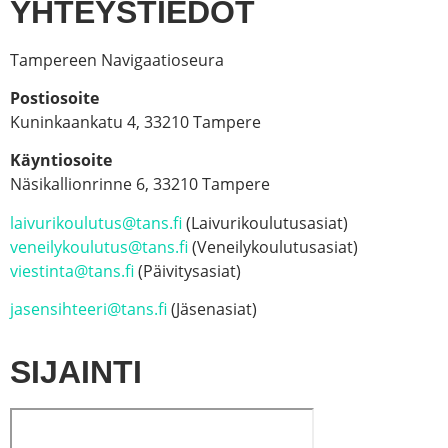
YHTEYSTIEDOT
Tampereen Navigaatioseura
Postiosoite
Kuninkaankatu 4, 33210 Tampere
Käyntiosoite
Näsikallionrinne 6, 33210 Tampere
laivurikoulutus@tans.fi
(Laivurikoulutusasiat)
veneilykoulutus@tans.fi
(Veneilykoulutusasiat)
viestinta@tans.fi
(Päivitysasiat)
jasensihteeri@tans.fi
(Jäsenasiat)
SIJAINTI