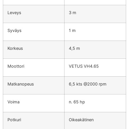
Leveys
3 m
Syväys
1 m
Korkeus
4,5 m
Moottori
VETUS VH4.65
Matkanopeus
6,5 kts @2000 rpm
Voima
n. 65 hp
Potkuri
Oikeakätinen