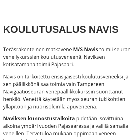
KOULUTUSALUS NAVIS
Teräsrakenteinen matkavene
M/S Navis
toimii seuran
veneilykurssien koulutusveneenä. Naviksen
kotisatamana toimii Pajasaari.
Navis on tarkoitettu ensisijaisesti koulutusveneeksi ja
sen päällikkönä saa toimia vain Tampereen
Navigaatioseuran venepäällikkökurssin suorittanut
henkilö. Venettä käytetään myös seuran tukikohtien
ylläpitoon ja nuorisoleirillä apuveneenä.
Naviksen kunnostustalkoita
pidetään sovittuina
aikoina ympäri vuoden Pajasaaressa ja välillä samalla
veneillen. Tervetuloa mukaan oppimaan veneen