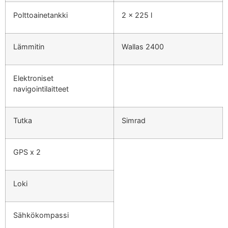
Polttoainetankki
2 x 225 l
Lämmitin
Wallas 2400
Elektroniset
navigointilaitteet
Tutka
Simrad
GPS x 2
Loki
Sähkökompassi