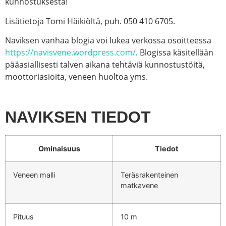
kunnostuksesta!
Lisätietoja Tomi Häikiöltä, puh. 050 410 6705.
Naviksen vanhaa blogia voi lukea verkossa osoitteessa
https://navisvene.wordpress.com/
. Blogissa käsitellään
pääasiallisesti talven aikana tehtäviä kunnostustöitä,
moottoriasioita, veneen huoltoa yms.
NAVIKSEN TIEDOT
Ominaisuus
Tiedot
Veneen malli
Teräsrakenteinen
matkavene
Pituus
10 m