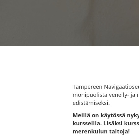
Tampereen Navigaatioseur
monipuolista veneily- ja 
edistämiseksi.
Meillä on käytössä nyky
kursseilla. Lisäksi kur
merenkulun taitoja!