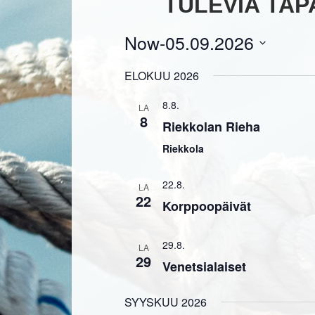
TULEVIA TA
Now
-
05.09.2026
Select
date.
ELOKUU 2026
8.8.
LA
8
Riekkolan Rieha
Riekkola
22.8.
LA
22
Korppoopäivät
29.8.
LA
29
Venetsialaiset
SYYSKUU 2026