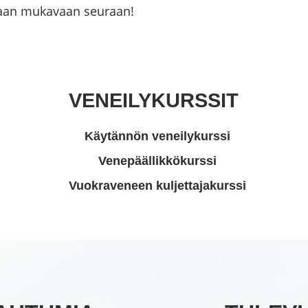
maan mukavaan seuraan!
VENEILYKURSSIT
Käytännön veneilykurssi
Venepäällikkökurssi
Vuokraveneen kuljettajakurssi