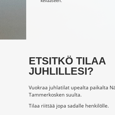
kevääseen.
ETSITKÖ TILAA
JUHLILLESI?
Vuokraa juhlatilat upealta paikalta N
Tammerkosken suulta.
Tilaa riittää jopa sadalle henkilölle.