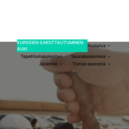
KURSSIEN ILMOITTAUTUMINEN
Koulutus
AUKI
Tapahtumakalenteri
Seurakuulumisia
Jäsenille
Tietoa seurasta