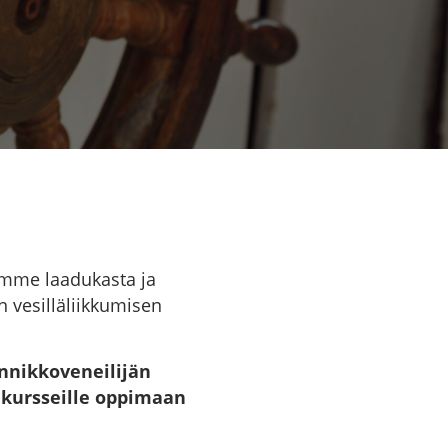
amme laadukasta ja
n vesilläliikkumisen
annikkoveneilijän
n kursseille oppimaan