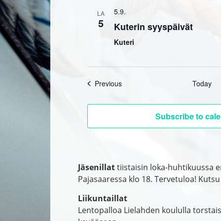
5.9.
LA
5
Kuterin syyspäivät
Kuteri
Events
Previous
Today
Subscribe to cal
Jäsenillat
tiistaisin loka-huhtikuussa 
Pajasaaressa klo 18. Tervetuloa! Kuts
Liikuntaillat
Lentopalloa Lielahden koululla torstais