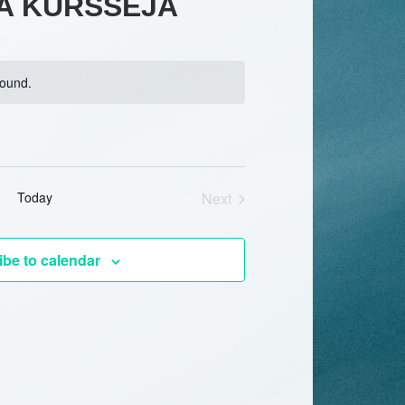
A KURSSEJA
found.
Events
Today
Next
be to calendar