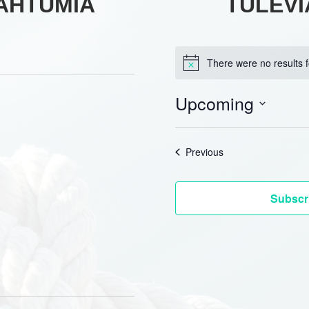
PAHTUMIA
TULEVI
There were no results 
Upcoming
Select
date.
Events
Previous
Subscri