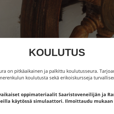
KOULUTUS
a on pitkäaikainen ja palkittu koulutusseura. Tarjo
merenkulun koulutusta sekä erikoiskursseja turvallise
aikaiset oppimateriaalit Saaristoveneilijän ja R
sseilla käytössä simulaattori. Ilmoittaudu mukaa