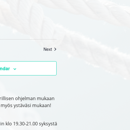
Events
Next
endar
erillisen ohjelman mukaan
u myös ystäväsi mukaan!
in klo 19.30-21.00 syksystä