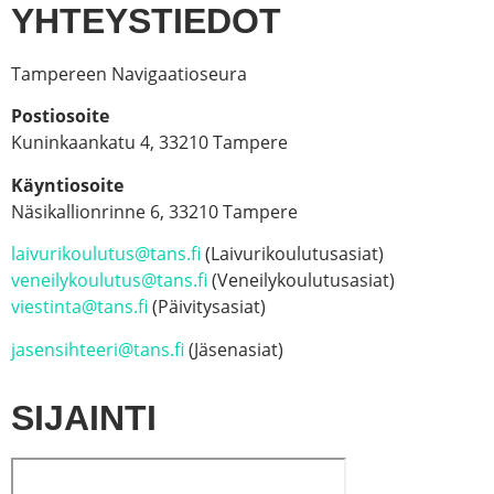
YHTEYSTIEDOT
Tampereen Navigaatioseura
Postiosoite
Kuninkaankatu 4, 33210 Tampere
Käyntiosoite
Näsikallionrinne 6, 33210 Tampere
laivurikoulutus@tans.fi
(Laivurikoulutusasiat)
veneilykoulutus@tans.fi
(Veneilykoulutusasiat)
viestinta@tans.fi
(Päivitysasiat)
jasensihteeri@tans.fi
(Jäsenasiat)
SIJAINTI