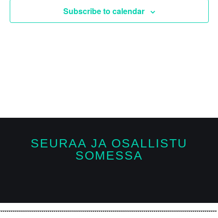
VIEW
Subscribe to calendar
NAVI
SEURAA JA OSALLISTU
SOMESSA