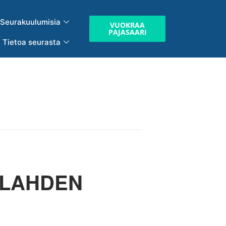
Seurakuulumisia
VUOKRAA
PAJASAARI
Tietoa seurasta
ALAHDEN