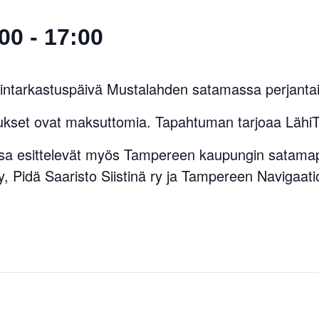
:00
-
17:00
ntarkastuspäivä Mustalahden satamassa perjantain
kset ovat maksuttomia. Tapahtuman tarjoaa LähiT
sa esittelevät myös Tampereen kaupungin satama
 Pidä Saaristo Siistinä ry ja Tampereen Navigaati