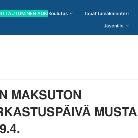
OITTAUTUMINEN AUKI
Koulutus
Tapahtumakalenteri
Jäsenille
EN MAKSUTON
RKASTUSPÄIVÄ MUST
.4.