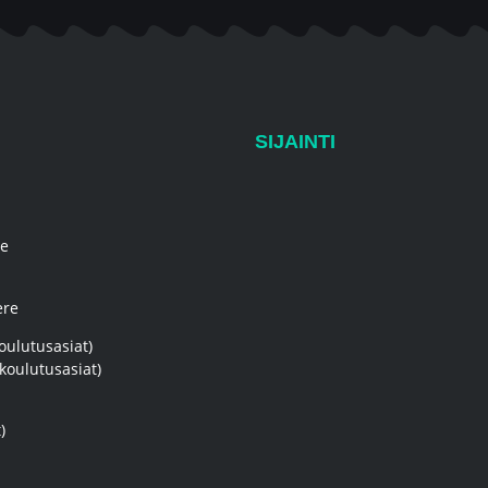
SIJAINTI
re
ere
oulutusasiat)
koulutusasiat)
)