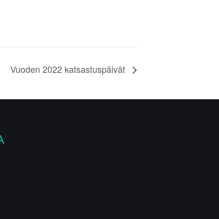
Vuoden 2022 katsastuspäivät
A