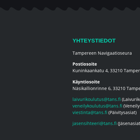
YHTEYSTIEDOT
Tampereen Navigaatioseura
Postiosoite
Kuninkaankatu 4, 33210 Tampe
Käyntiosoite
Näsikallionrinne 6, 33210 Tamp
laivurikoulutus@tans.fi
(Laivurik
veneilykoulutus@tans.fi
(Veneily
viestinta@tans.fi
(Päivitysasiat)
jasensihteeri@tans.fi
(Jäsenasiat