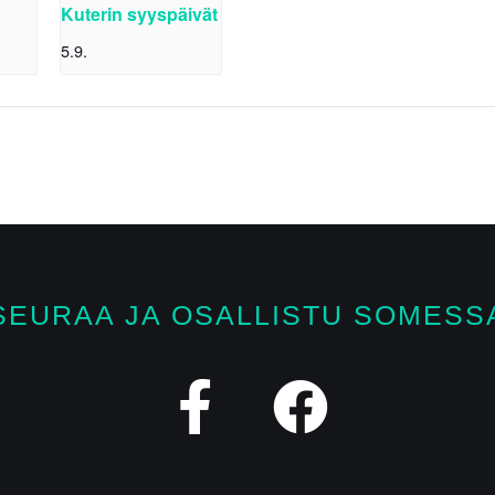
Kuterin syyspäivät
5.9.
SEURAA JA OSALLISTU SOMESS