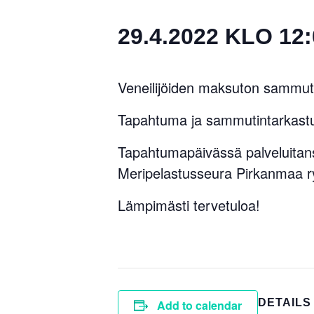
29.4.2022 KLO 12
Veneilijöiden maksuton sammuti
Tapahtuma ja sammutintarkastu
Tapahtumapäivässä palveluitan
Meripelastusseura Pirkanmaa ry,
Lämpimästi tervetuloa!
DETAILS
Add to calendar