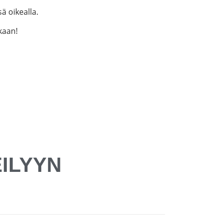
ä oikealla.
ukaan!
ILYYN