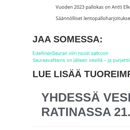
Vuoden 2023 pallokas on Antti Elk
Säännölliset lentopalloharjoituks
JAA SOMESSA:
Edellinen
Seuran viiri nousi salkoon
Seuraava
Navis on jälleen vesillä – ja purjeht
LUE LISÄÄ TUOREIM
YHDESSÄ VESI
RATINASSA 21.