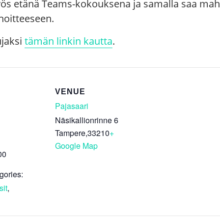
 myös etänä Teams-kokouksena ja samalla saa mah
oitteeseen.
ujaksi
tämän linkin kautta
.
VENUE
Pajasaari
Näsikallionrinne 6
Tampere
,
33210
+
Google Map
00
gories:
sit
,