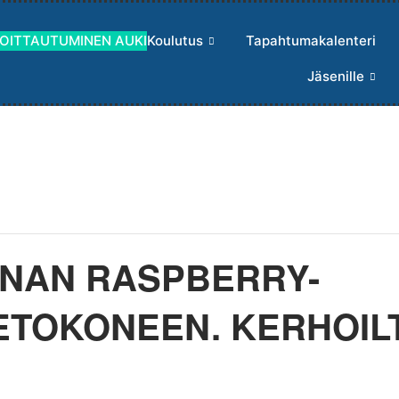
MOITTAUTUMINEN AUKI
Koulutus
Tapahtumakalenteri
Jäsenille
NNAN RASPBERRY-
ETOKONEEN. KERHOILT