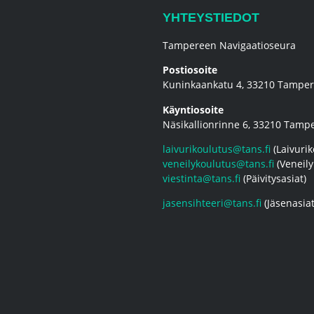
YHTEYSTIEDOT
Tampereen Navigaatioseura
Postiosoite
Kuninkaankatu 4, 33210 Tampe
Käyntiosoite
Näsikallionrinne 6, 33210 Tamp
laivurikoulutus@tans.fi
(Laivurik
veneilykoulutus@tans.fi
(Veneily
viestinta@tans.fi
(Päivitysasiat)
jasensihteeri@tans.fi
(Jäsenasiat