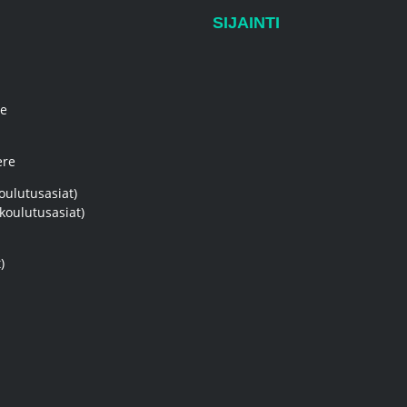
SIJAINTI
re
ere
oulutusasiat)
koulutusasiat)
)