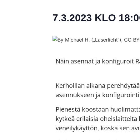
7.3.2023 KLO 18:0
Näin asennat ja konfiguroit R
Kerhoillan aikana perehdyt
asennukseen ja konfigurointi
Pienestä koostaan huolimatta 
kytkeä erilaisia oheislaittei
veneilykäyttön, koska sen avu