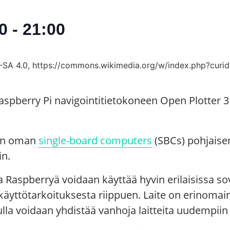
0
-
21:00
aspberry Pi navigointitietokoneen Open Plotter 3 
ään oman
single-board computers
(SBCs) pohjaise
in.
Raspberryä voidaan käyttää hyvin erilaisissa sov
ta käyttötarkoituksesta riippuen. Laite on erinom
lla voidaan yhdistää vanhoja laitteita uudempiin 