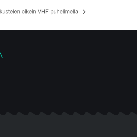
kustelen oikein VHF-puhelimella
A