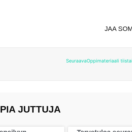
JAA SO
Seuraava
Oppimateriaali tiista
PIA JUTTUJA