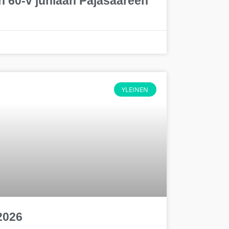
n 60-v juhlaan Pajasaareen
YLEINEN
2026