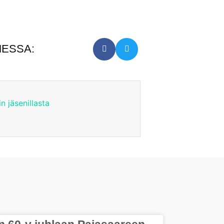
MESSA:
in jäsenillasta