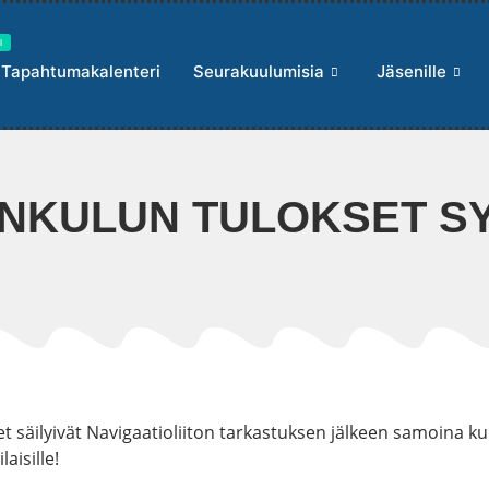
I
Tapahtumakalenteri
Seurakuulumisia
Jäsenille
KULUN TULOKSET SY
 säilyivät Navigaatioliiton tarkastuksen jälkeen samoina kui
aisille!