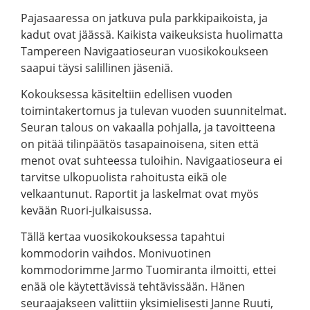
Pajasaaressa on jatkuva pula parkkipaikoista, ja
kadut ovat jäässä. Kaikista vaikeuksista huolimatta
Tampereen Navigaatioseuran vuosikokoukseen
saapui täysi salillinen jäseniä.
Kokouksessa käsiteltiin edellisen vuoden
toimintakertomus ja tulevan vuoden suunnitelmat.
Seuran talous on vakaalla pohjalla, ja tavoitteena
on pitää tilinpäätös tasapainoisena, siten että
menot ovat suhteessa tuloihin. Navigaatioseura ei
tarvitse ulkopuolista rahoitusta eikä ole
velkaantunut. Raportit ja laskelmat ovat myös
kevään Ruori-julkaisussa.
Tällä kertaa vuosikokouksessa tapahtui
kommodorin vaihdos. Monivuotinen
kommodorimme Jarmo Tuomiranta ilmoitti, ettei
enää ole käytettävissä tehtävissään. Hänen
seuraajakseen valittiin yksimielisesti Janne Ruuti,