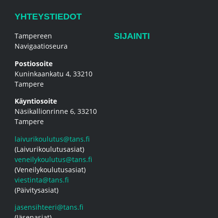
YHTEYSTIEDOT
Tampereen
SIJAINTI
Navigaatioseura
Postiosoite
Kuninkaankatu 4, 33210
Tampere
Käyntiosoite
Näsikallionrinne 6, 33210
Tampere
laivurikoulutus@tans.fi
(Laivurikoulutusasiat)
veneilykoulutus@tans.fi
(Veneilykoulutusasiat)
viestinta@tans.fi
(Päivitysasiat)
jasensihteeri@tans.fi
(Jäsenasiat)