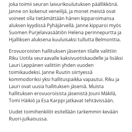
joka toimii seuran laivurikoulutuksen päällikkönä.
Janne on kokenut veneilijä, ja monet meistä ovat
voineet olla tietämättään hänen kipparoimansa
aluksen kyydissä Pyhäjärvellä. Janne kipparoi myös
Suomen Purjelaivasäätiön Helena perinnepurtta ja
Hjalliksen aluksena kuuluisaksi tullutta Belmonttia.
Erovuoroisten hallituksen jäsenten tilalle valittiin
Riku Uotila seuraavalle kaksivuotiskaudelle ja lisäksi
Lauri Leppänen valittiin yhden vuoden
toimikaudeksi. Janne Ruutin siirtyessä
kommodoriksi yksi hallituspaikka vapautui. Riku ja
Lauri ovat uusia hallituksen jäseniä. Muista
hallituksen erovuoroisista jäsenistä Jouni Mäkilä,
Tomi Häikiö ja Esa Karppi jatkavat tehtävissään.
Uudet toimihenkilöt esitellään tarkemmin kevään
Ruori-julkaisussa.