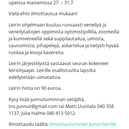
upeissa maisemissa 27. – 31.7.
Vielä ehtii ilmoittautua mukaan!
Leirin ohjelmaan kuuluu runsaasti veneilyä ja
veneilytaitojen oppimista optimistijollilla, zoomeilla
ja kumiveneellä sekä suppilautailua, uimista,
saunomista, pihapelejä, askartelua ja tietysti hyvää
ruokaa ja kivoja kavereita.
Leirin järjestelyistä vastaavat seuran kokeneet
leiriohjaajat. Leirille osallistuvilta lapsilta
edellytetään uimataitoa.
Leirin hinta on 90 euroa.
Kysy lisää junnutoiminnan vetäjiltä,
tns.junnut@gmail.com tai Matti Uusitalo 040 358
1137, Julia Halme 040 413 5012.
Ilmoittaudu täältä:
Ilmoittautuminen Juniorileirille