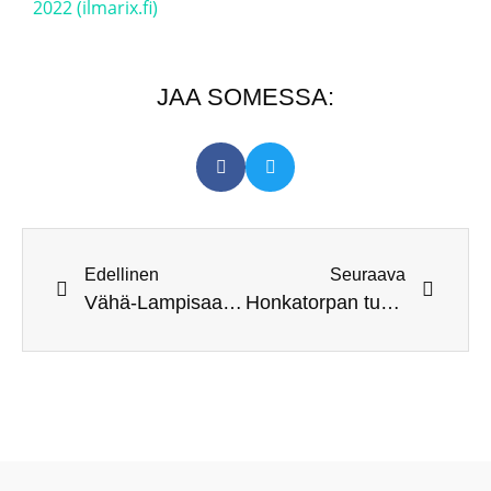
2022 (ilmarix.fi)
JAA SOMESSA:
Edellinen
Seuraava
Vähä-Lampisaaren maihinnousu avaa tukikohtatapahtumien kesän
Honkatorpan tukikohtapäivät 2.7.2022