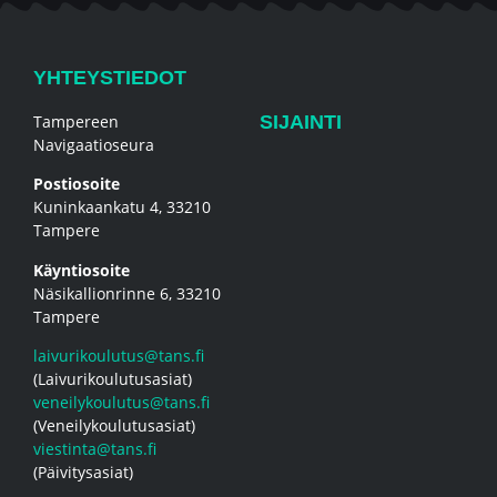
YHTEYSTIEDOT
Tampereen
SIJAINTI
Navigaatioseura
Postiosoite
Kuninkaankatu 4, 33210
Tampere
Käyntiosoite
Näsikallionrinne 6, 33210
Tampere
laivurikoulutus@tans.fi
(Laivurikoulutusasiat)
veneilykoulutus@tans.fi
(Veneilykoulutusasiat)
viestinta@tans.fi
(Päivitysasiat)