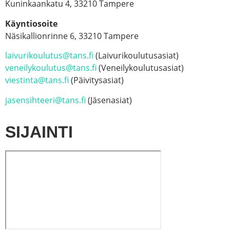
Kuninkaankatu 4, 33210 Tampere
Käyntiosoite
Näsikallionrinne 6, 33210 Tampere
laivurikoulutus@tans.fi
(Laivurikoulutusasiat)
veneilykoulutus@tans.fi
(Veneilykoulutusasiat)
viestinta@tans.fi
(Päivitysasiat)
jasensihteeri@tans.fi
(Jäsenasiat)
SIJAINTI