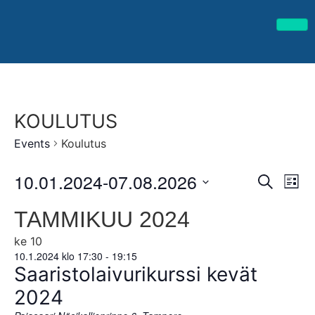
KOULUTUS
Events
Koulutus
10.01.2024
-
07.08.2026
Ev
EVEN
Search
List
Select
Vi
SEA
date.
TAMMIKUU 2024
Na
AND
ke
10
10.1.2024 klo 17:30
-
19:15
VIEW
Saaristolaivurikurssi kevät
NAVI
2024