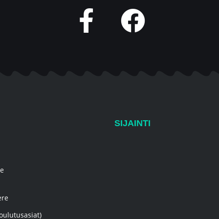
SIJAINTI
re
ere
oulutusasiat)