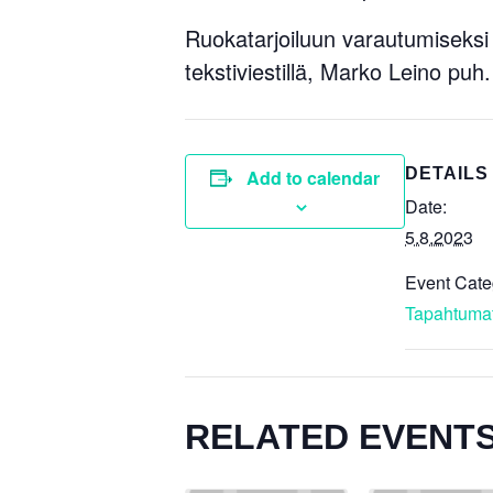
Ruokatarjoiluun varautumiseksi
tekstiviestillä, Marko Leino pu
DETAILS
Add to calendar
Date:
5.8.2023
Event Cate
Tapahtuma
RELATED EVENT