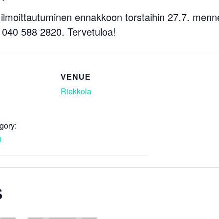
 ilmoittautuminen ennakkoon torstaihin 27.7. menne
h. 040 588 2820. Tervetuloa!
VENUE
Riekkola
gory:
t
S