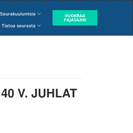
Seurakuulumisia
VUOKRAA
PAJASAARI
Tietoa seurasta
0 V. JUHLAT