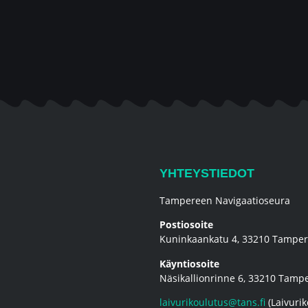
YHTEYSTIEDOT
Tampereen Navigaatioseura
Postiosoite
Kuninkaankatu 4, 33210 Tampe
Käyntiosoite
Näsikallionrinne 6, 33210 Tamp
laivurikoulutus@tans.fi
(Laivurik