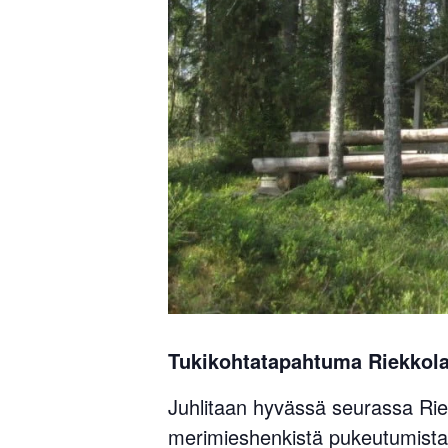
Tukikohtatapahtuma Riekkolan
Juhlitaan hyvässä seurassa Riekk
merimieshenkistä pukeutumist