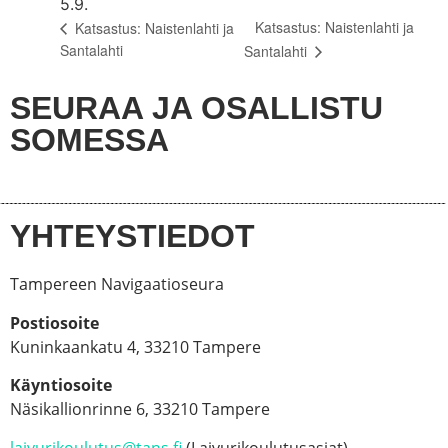
5.9.
Katsastus: Naistenlahti ja
Katsastus: Naistenlahti ja
Santalahti
Santalahti
SEURAA JA OSALLISTU
SOMESSA
YHTEYSTIEDOT
Tampereen Navigaatioseura
Postiosoite
Kuninkaankatu 4, 33210 Tampere
Käyntiosoite
Näsikallionrinne 6, 33210 Tampere
laivurikoulutus@tans.fi
(Laivurikoulutusasiat)