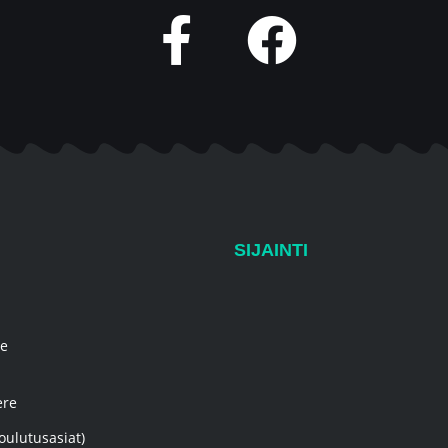
SIJAINTI
re
ere
oulutusasiat)