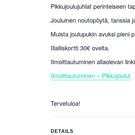
Pikkujoulujuhlat perinteiseen t
Jouluinen noutopöytä, tanssia 
Muista joulupukin avuksi pieni pa
Illalliskortti 30€ ovelta.
Ilmoittautuminen allaolevan li
Ilmoittautuminen – Pikkujoulut
Tervetuloa!
DETAILS