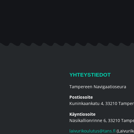
YHTEYSTIEDOT
Tampereen Navigaatioseura
Postiosoite
Kuninkaankatu 4, 33210 Tampe
Käyntiosoite
Näsikallionrinne 6, 33210 Tamp
laivurikoulutus@tans.fi
(Laivurik