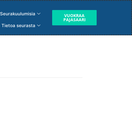
Seurakuulumisia
VUOKRAA
PAJASAARI
Tietoa seurasta