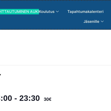
OITTAUTUMINEN AUKI
Koulutus
Tapahtumakalenteri
Jäsenille
T
:00
-
23:30
30€