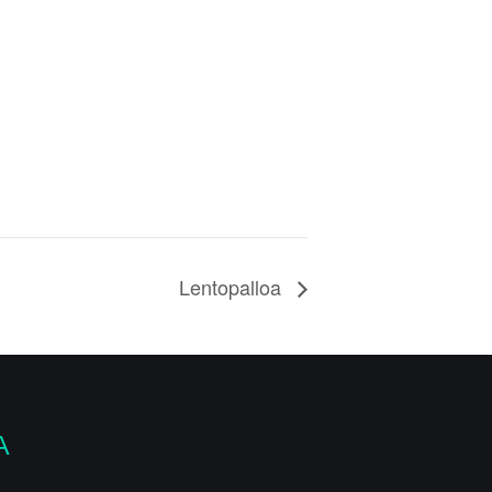
Lentopalloa
A