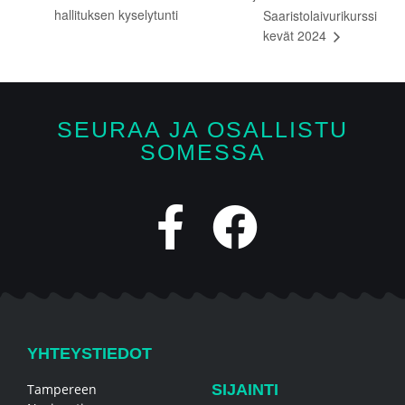
hallituksen kyselytunti
Saaristolaivurikurssi
kevät 2024
SEURAA JA OSALLISTU
SOMESSA
YHTEYSTIEDOT
Tampereen
SIJAINTI