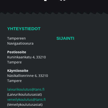
YHTEYSTIEDOT
Tampereen
SIJAINTI
Navigaatioseura
Postiosoite
Kuninkaankatu 4, 33210
Tampere
Käyntiosoite
Näsikallionrinne 6, 33210
Tampere
laivurikoulutus@tans.fi
(Laivurikoulutusasiat)
veneilykoulutus@tans.fi
(Veneilykoulutusasiat)