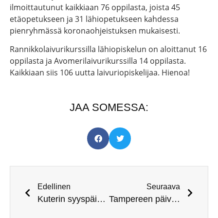
ilmoittautunut kaikkiaan 76 oppilasta, joista 45
etäopetukseen ja 31 lähiopetukseen kahdessa
pienryhmässä koronaohjeistuksen mukaisesti.
Rannikkolaivurikurssilla lähiopiskelun on aloittanut 16
oppilasta ja Avomerilaivurikurssilla 14 oppilasta.
Kaikkiaan siis 106 uutta laivuriopiskelijaa. Hienoa!
JAA SOMESSA:
Edellinen
Seuraava
Kuterin syyspäivät aurinkoisessa tuulisessa säässä
Tampereen päivä – Pajasaaressa avoimet ovet 3.10.