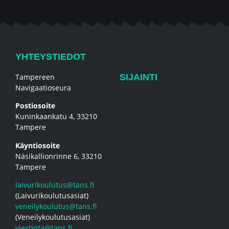
YHTEYSTIEDOT
Tampereen
SIJAINTI
Navigaatioseura
Postiosoite
Kuninkaankatu 4, 33210
Tampere
Käyntiosoite
Näsikallionrinne 6, 33210
Tampere
laivurikoulutus@tans.fi
(Laivurikoulutusasiat)
veneilykoulutus@tans.fi
(Veneilykoulutusasiat)
viestinta@tans.fi