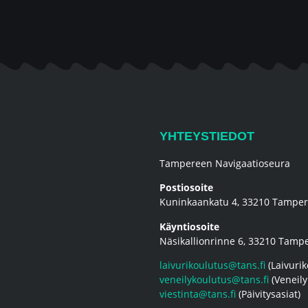
YHTEYSTIEDOT
Tampereen Navigaatioseura
Postiosoite
Kuninkaankatu 4, 33210 Tampe
Käyntiosoite
Näsikallionrinne 6, 33210 Tamp
laivurikoulutus@tans.fi
(Laivurik
veneilykoulutus@tans.fi
(Veneily
viestinta@tans.fi
(Päivitysasiat)