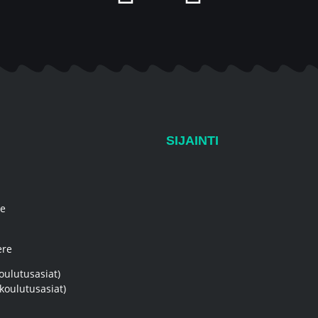
SIJAINTI
re
ere
oulutusasiat)
koulutusasiat)