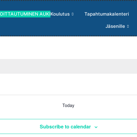
MOITTAUTUMINEN AUKI
Koulutus
Tapahtumakalenteri
Jäsenille
Today
Subscribe to calendar