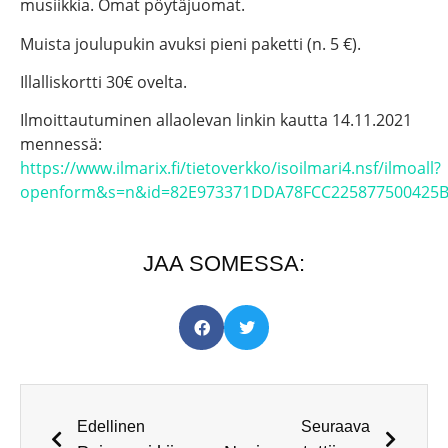
musiikkia. Omat pöytäjuomat.
Muista joulupukin avuksi pieni paketti (n. 5 €).
Illalliskortti 30€ ovelta.
Ilmoittautuminen allaolevan linkin kautta 14.11.2021
mennessä:
https://www.ilmarix.fi/tietoverkko/isoilmari4.nsf/ilmoall?
openform&s=n&id=82E973371DDA78FCC225877500425
JAA SOMESSA:
Edellinen
Seuraava