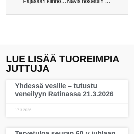
Pajasaari kiinnosti Tampere-päivän vieraita
Navis nostettiin talvitelakalle
LUE LISÄÄ TUOREIMPIA
JUTTUJA
Yhdessä vesille – tutustu
veneilyyn Ratinassa 21.3.2026
17.3.2026
Tervetuloa seuran 60-v juhlaan