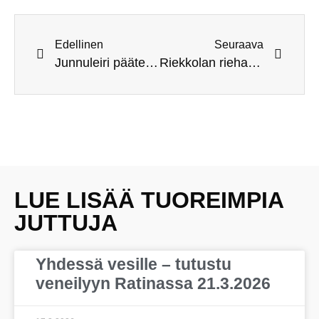
Edellinen
Seuraava
Junnuleiri päätettiin juhlavasti hienossa säässä
Riekkolan riehassa ”riehuttiin” tavalliseen tapaan
LUE LISÄÄ TUOREIMPIA
JUTTUJA
Yhdessä vesille – tutustu
veneilyyn Ratinassa 21.3.2026