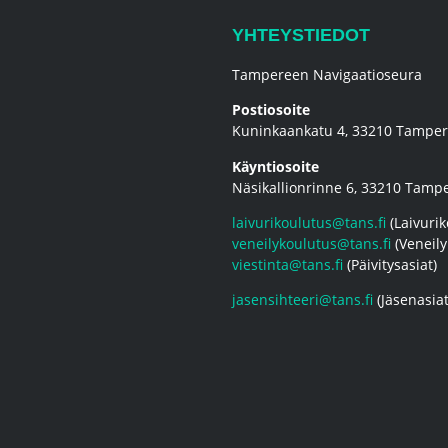
YHTEYSTIEDOT
Tampereen Navigaatioseura
Postiosoite
Kuninkaankatu 4, 33210 Tampe
Käyntiosoite
Näsikallionrinne 6, 33210 Tamp
laivurikoulutus@tans.fi
(Laivurik
veneilykoulutus@tans.fi
(Veneily
viestinta@tans.fi
(Päivitysasiat)
jasensihteeri@tans.fi
(Jäsenasiat