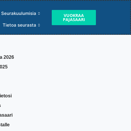
Seurakuulumisia
VUOKRAA
PAJASAARI
Tietoa seurasta
a 2026
2025
ietosi
s
asaari
talle