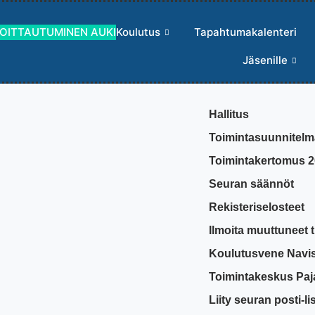
MOITTAUTUMINEN AUKI
Koulutus
Tapahtumakalenteri
Jäsenille
Hallitus
Toimintasuunnitelm
Toimintakertomus 
Seuran säännöt
Rekisteriselosteet
Ilmoita muuttuneet t
Koulutusvene Navi
Toimintakeskus Paj
Liity seuran posti-lis