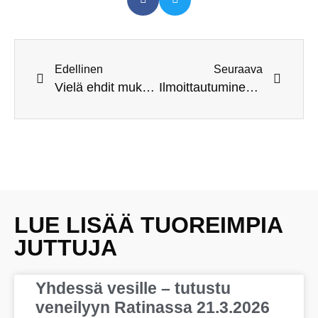
Edellinen
Seuraava
Vielä ehdit mukaan kevään laivurikursseille!
Ilmoittautuminen vuoden 2024 päällikkökurssille on avattu
LUE LISÄÄ TUOREIMPIA
JUTTUJA
Yhdessä vesille – tutustu
veneilyyn Ratinassa 21.3.2026